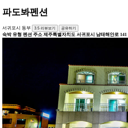
파도봐펜션
서귀포시 동부
3.5
리뷰보기
공유하기
숙박 유형
펜션
주소
제주특별자치도 서귀포시 남태해안로 141