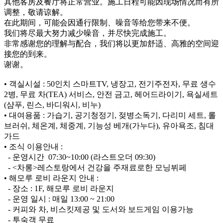
其他客房及餐厅将正常营业。施工日程可能因现场情况而有所
调整，敬请谅解。
在此期间，可能会因通行限制、噪音等给您带来不便。
我们将尽最大努力减少噪音，并尽快完成施工。
非常感谢您的理解与配合，我们将以更加舒适、高雅的空间迎
接您的到来。
谢谢。
• 객실시설 : 50인치 스마트TV, 냉장고, 전기주전자, 무료 생수
2병, 무료 차(TEA) 서비스, 안전 금고, 헤어드라이기, 욕실세트
(샴푸, 린스, 바디워시, 비누)
• 대여용품 : 가습기, 공기청정기, 젖병소독기, 다리미 세트, 롤
브러쉬, 체온계, 체중계, 기능성 베개(가누다), 유아욕조, 침대
가드
• 조식 이용안내 :
- 운영시간 07:30~10:00 (라스트오더 09:30)
- <차롱>레스토랑에서 건강을 주재료로한 모닝뷔페
• 해모루 로비 라운지 안내 :
- 장소 : 1F, 해모루 로비 라운지
- 운영 일시 : 매일 13:00 ~ 21:00
- 커피와 차, 비스킷제공 및 도서와 보드게임 이용가능
- 투숙객 무료