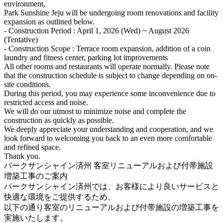
environment,
Park Sunshine Jeju will be undergoing room renovations and facility
expansion as outlined below.
- Construction Period : April 1, 2026 (Wed) ~ August 2026
(Tentative)
- Construction Scope : Terrace room expansion, addition of a coin
laundry and fitness center, parking lot improvements
All other rooms and restaurants will operate normally. Please note
that the construction schedule is subject to change depending on on-
site conditions.
During this period, you may experience some inconvenience due to
restricted access and noise.
We will do our utmost to minimize noise and complete the
construction as quickly as possible.
We deeply appreciate your understanding and cooperation, and we
look forward to welcoming you back to an even more comfortable
and refined space.
Thank you.
パークサンシャイン済州 客室リニューアルおよび付帯施設
増築工事のご案内
パークサンシャイン済州では、お客様により良いサービスと
快適な環境をご提供するため、
以下の通り客室のリニューアルおよび付帯施設の増築工事を
実施いたします。