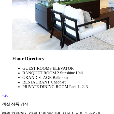
Floor Directory
GUEST ROOMS ELEVATOR
BANQUET ROOM 2 Sunshine Hall
GRAND STAGE Ballroom
RESTAURANT Cheon-su
PRIVATE DINING ROOM Park 1, 2, 3
+26
객실 상품 검색
08월 13일(목) - 08월 14일(금) 1박,
객실 1,
성인 2, 소아 0