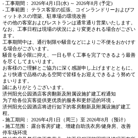
- 工事期間： 2026年4月1日(水) ～ 2026年8月 (予定)
- 工事範囲： テラス客室の拡張、コインランドリーおよびフ
ィットネスの増築、駐車場の環境改善
その他の客室およびレストランは通常通り営業いたします。
なお、工事日程は現場の状況により変更される場合がござい
ます。
工事期間中は、通行制限や騒音などによりご不便をおかけす
る場合がございます。
騒音を最小限に抑え、一日も早く工事を完了できるよう最善
を尽くしてまいります。
お客様のご理解とご協力に深く感謝申し上げますとともに、
より快適で品格のある空間で皆様をお迎えできるよう努めて
まいります。
誠にありがとうございます。
济州阳光公园酒店客房翻新及附属设施扩建工程通知
为了给各位宾客提供更优质的服务和更舒适的环境，
济州阳光公园酒店将进行如下的客房翻新及附属设施扩建工
程。
- 施工期间： 2026年4月1日（周三）至 2026年8月（预计）
- 施工范围： 露台客房扩建、增建自助洗衣房/健身房、改善
停车场环境