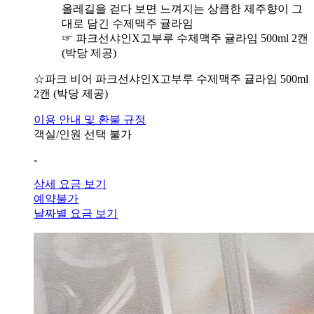
올레길을 걷다 보면 느껴지는 상큼한 제주향이 그
대로 담긴 수제맥주 귤라임
☞ 파크선샤인X고부루 수제맥주 귤라임 500ml 2캔
(박당 제공)
☆파크 비어
파크선샤인X고부루 수제맥주 귤라임 500ml
2캔 (박당 제공)
이용 안내 및 환불 규정
객실/인원 선택 불가
-
상세 요금 보기
예약불가
날짜별 요금 보기