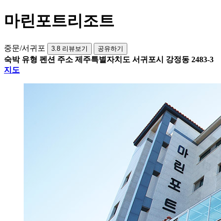
마린포트리조트
중문/서귀포
3.8
리뷰보기
공유하기
숙박 유형
펜션
주소
제주특별자치도 서귀포시 강정동 2483-3
지도