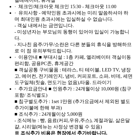
엘레베이터, 휴게실
· 체크인/체크아웃
체크인 15:30 - 체크아웃 11:00
· 유의사항
- 예약인원 초과시에는 미리 말씀하셔야 하
며 최대인원 초과시에는 입실하실 수 없습니다.
- 객실 내에서는 금연입니다.
- 미성년자는 부모님의 동행이 있어야 입실이 가능합니
다.
- 지나친 음주/가무/소란은 다른 분들의 휴식을 방해하므
로 이 점 유의부탁드립니다.
· 이용안내
■ 부대시설 : 1층 카페, 엘리베이터 객실이동
편리함, 공용PC존, 휴게공간
■ 객실공통 구비물품 : 테라스, 티 테이블, LED TV, 냉장
고, 에어컨, 전기레인지, 냄비, 커피포트, 소파, 비데, 세면
도구일체(칫솔, 면도기는 없음),타올. 드라이기
· 추가요금안내
■ 인원추가 : 24개월이상 10,000원 (침구
포함/ 조식별도)
■ 침구별도추가 : 1set 1만원 (추가요금에서 제외된 별도
추가이불에 한해 부과)
■ 조식추가 : 24개월이상 5,000원
- 조식메뉴 : 빵, 음료(커피,우유,주스), 계절과일, 삶은달
걀, 시리얼(메뉴는 사정상 변경될 수 있음)
※ 조식추가 비용은 현장에서 추가바랍니다.