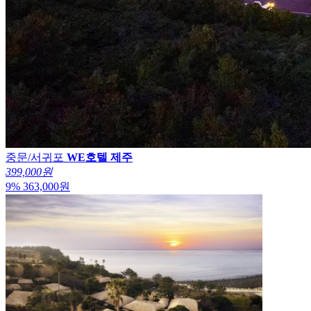
중문/서귀포
WE호텔 제주
399,000원
9
%
363,000
원