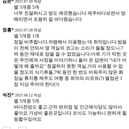
김은*
2021.07.30 작성
별 5개중 5개
너무 친절하시고 방도 깨끗했습니다 제주바다보면서 멍
때리면서 조용히 잘 쉬다왔습니다
정흥*
2021.07.28 작성
별 5개중 1개
정말 비추합니다.저렴해서 이용했는 데 최악입니다.방음
이 전혀 안되서 옆 객실의 코고는 소리가 들릴 정도니.7
박 동안 제대로 잠을 잘 수 없었습니다.더욱 기가 막힌 것
은 주인에게 사정을 이야기하니 돌아 온 답변이 "내가 어
떻게 해 줄까요" 청결하지 못한 객실,거의 사용할 수 없
을 정도의 식기류들,7박 동안 한 번도 비워주지 않은 화
장실 휴지통 제주도 여행 중 최악의 리조트(?) 별점은 1
점 이상 주어야 한다(?)
석진*
2021.06.12 작성
별 5개중 5개
바다전망도 좋고 근처 편의점 및 인근에식당도 많아서
좋아요 가성비 좋은곳입니다 조식도 가능하니 편하게 힐
링할수있어요