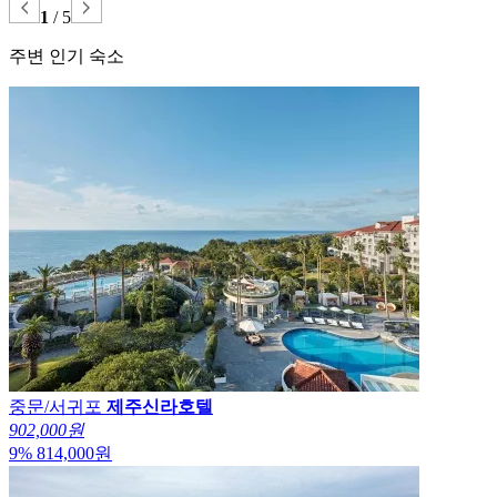
1
/
5
주변 인기 숙소
중문/서귀포
제주신라호텔
902,000원
9
%
814,000
원