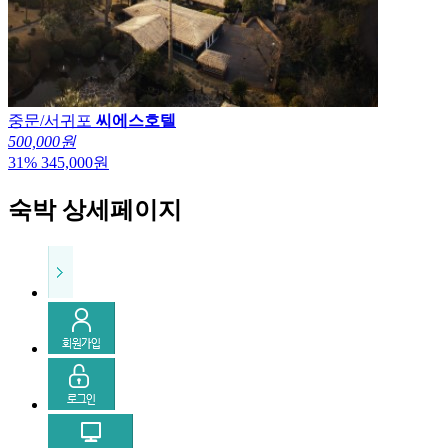
중문/서귀포
씨에스호텔
500,000원
31
%
345,000
원
숙박 상세페이지