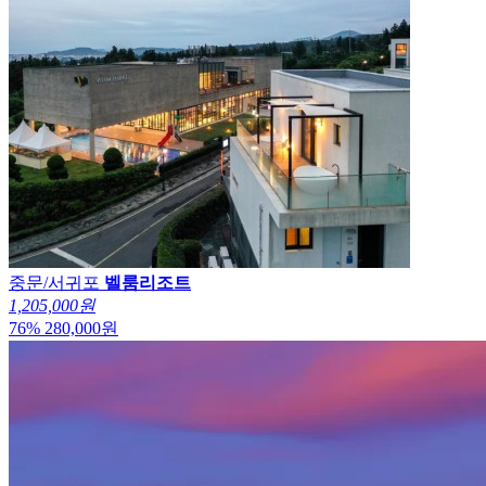
중문/서귀포
벨룸리조트
1,205,000원
76
%
280,000
원