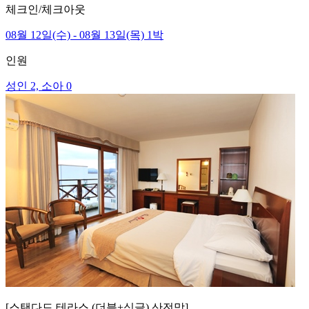
체크인/체크아웃
08월 12일(수) - 08월 13일(목) 1박
인원
성인 2, 소아 0
[스탠다드 테라스 (더블+싱글) 산전망]