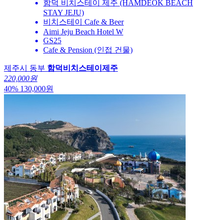
함덕 비치스테이 제주 (HAMDEOK BEACH
STAY JEJU)
비치스테이 Cafe & Beer
Aimi Jeju Beach Hotel W
GS25
Cafe & Pension (인접 건물)
제주시 동부
함덕비치스테이제주
220,000원
40
%
130,000
원