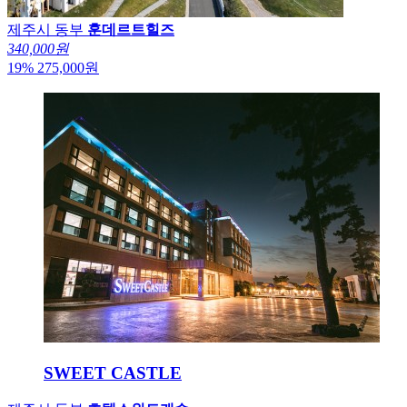
제주시 동부
훈데르트힐즈
340,000원
19
%
275,000
원
SWEET CASTLE