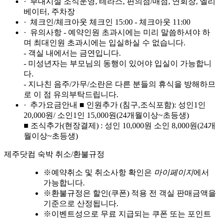
· 부대시설
조식운영, 테라스, 편의점/매점, 연회장, 엘리
베이터, 주차장
· 체크인/체크아웃
체크인 15:00 - 체크아웃 11:00
· 유의사항
- 예약인원 초과시에는 미리 말씀하셔야 하
며 최대인원 초과시에는 입실하실 수 없습니다.
- 객실 내에서는 금연입니다.
- 미성년자는 부모님의 동행이 있어야 입실이 가능합니
다.
- 지나친 음주/가무/소란은 다른 분들의 휴식을 방해하므
로 이 점 유의부탁드립니다.
· 추가요금안내
■ 인원추가 (침구,조식포함): 성인1인
20,000원/ 소인1인 15,000원(24개월이상~초등생)
■ 조식추가(현장결제) : 성인 10,000원 소인 8,000원(24개
월이상~초등생)
제주닷컴 숙박 취소/환불규정
※
예약취소 및 취소사항 확인은
마이페이지
에서
가능합니다.
※
환불규정은 할인(쿠폰) 적용 전 객실 판매금액을
기준으로 산정됩니다.
※
이벤트성으로 무료 지급되는 쿠폰 또는 포인트