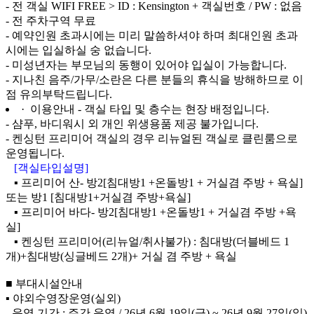
- 전 객실 WIFI FREE > ID : Kensington + 객실번호 / PW : 없음
- 전 주차구역 무료
- 예약인원 초과시에는 미리 말씀하셔야 하며 최대인원 초과
시에는 입실하실 숭 없습니다.
- 미성년자는 부모님의 동행이 있어야 입실이 가능합니다.
- 지나친 음주/가무/소란은 다른 분들의 휴식을 방해하므로 이
점 유의부탁드립니다.
· 이용안내
- 객실 타입 및 층수는 현장 배정입니다.
- 샴푸, 바디워시 외 개인 위생용품 제공 불가입니다.
- 켄싱턴 프리미어 객실의 경우 리뉴얼된 객실로 클린룸으로
운영됩니다.
[객실타입설명]
▪ 프리미어 산- 방2[침대방1 +온돌방1 + 거실겸 주방 + 욕실]
또는 방1 [침대방1+거실겸 주방+욕실]
▪ 프리미어 바다- 방2[침대방1 +온돌방1 + 거실겸 주방 +욕
실]
▪ 켄싱턴 프리미어(리뉴얼/취사불가) : 침대방(더블베드 1
개)+침대방(싱글베드 2개)+ 거실 겸 주방 + 욕실
■ 부대시설안내
▪ 야외수영장운영(실외)
- 운영 기간 : 주간 운영 / 26년 6월 19일(금) ~ 26년 9월 27일(일)