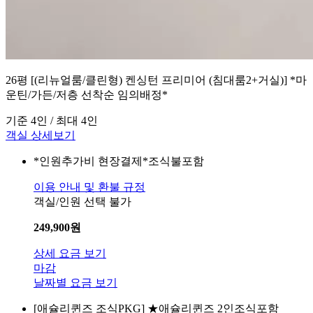
26평 [(리뉴얼룸/클린형) 켄싱턴 프리미어 (침대룸2+거실)] *마
운틴/가든/저층 선착순 임의배정*
기준 4인 / 최대 4인
객실 상세보기
*인원추가비 현장결제*조식불포함
이용 안내 및 환불 규정
객실/인원 선택 불가
249,900
원
상세 요금 보기
마감
날짜별 요금 보기
[애슐리퀸즈 조식PKG]
★애슐리퀸즈 2인조식포함