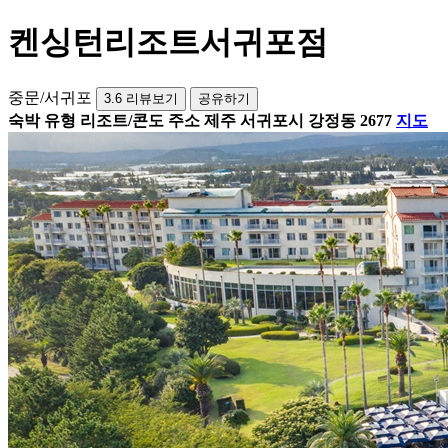
켄싱턴리조트서귀포점
중문/서귀포
3.6
리뷰보기
공유하기
숙박 유형
리조트/콘도
주소
제주 서귀포시 강정동 2677
지도