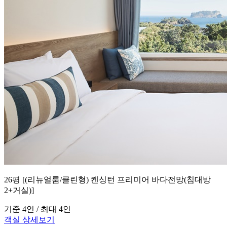
26평 [(리뉴얼룸/클린형) 켄싱턴 프리미어 바다전망(침대방
2+거실)]
기준 4인 / 최대 4인
객실 상세보기