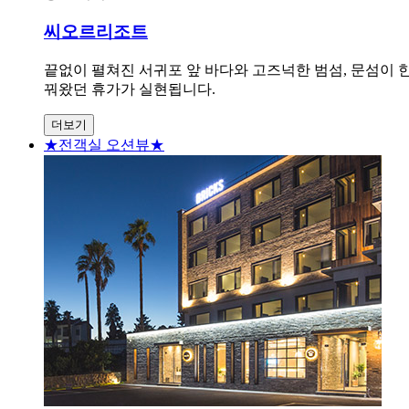
씨오르리조트
끝없이 펼쳐진 서귀포 앞 바다와 고즈넉한 범섬, 문섬이 
꿔왔던 휴가가 실현됩니다.
더보기
★전객실 오션뷰★