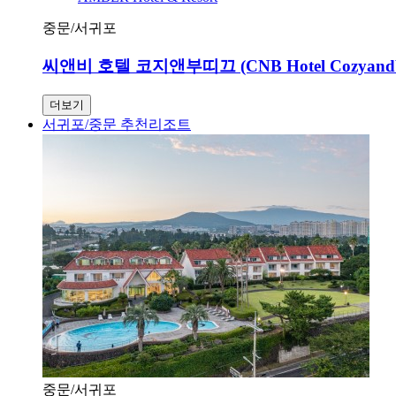
중문/서귀포
씨앤비 호텔 코지앤부띠끄 (CNB Hotel Cozyandbo
더보기
서귀포/중문 추천리조트
중문/서귀포