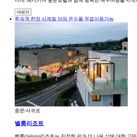
니다. 베니키아 중문호텔과 함께 행복한 제주여행을 시작
더보기
투숙객 한정 사계절 야외 온수풀 무료이용가능
중문/서귀포
벨룸리조트
벨룸(Velum)리조트는 진정한 쉼과 더 나은 삶에 대한 