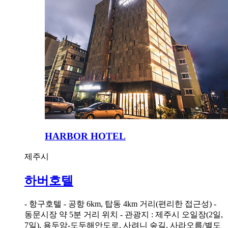
HARBOR HOTEL
제주시
하버호텔
- 항구호텔 - 공항 6km, 탑동 4km 거리(편리한 접근성) -
동문시장 약 5분 거리 위치 - 관광지 : 제주시 오일장(2일,
7일), 용두암-도두해안도로, 사려니 숲길, 사라오름/별도