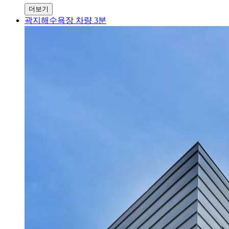
더보기
곽지해수욕장 차량 3분