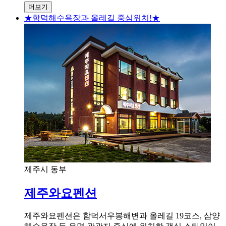
더보기
★함덕해수욕장과 올레길 중심위치!★
제주시 동부
제주와요펜션
제주와요펜션은 함덕서우봉해변과 올레길 19코스, 삼양