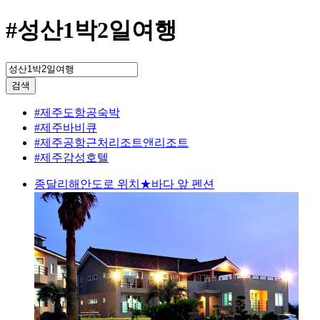
#성산1박2일여행
검색
#제주도항공숙박
#제주바비큐
#제주공항근처리조트앤리조트
#제주감성호텔
종달리해안도로 위치★바다 앞 펜션