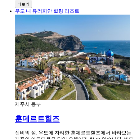
더보기
우도 내 유러피안 힐링 리조트
제주시 동부
훈데르트힐즈
신비의 섬, 우도에 자리한 훈데르트힐즈에서 바라보는