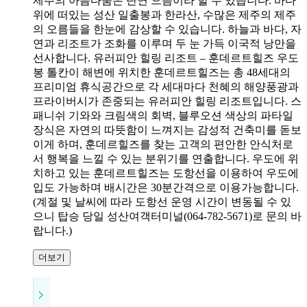
제주의 아름다움은 단연 으뜸이라 할 수 있습니다. 바다
위에 떠있는 성산 일출봉과 한라산, 수많은 제주의 제주
의 오름들을 한눈에 감상할 수 있습니다. 하늘과 바다, 자
연과 리조트가 조화를 이루며 두 눈 가득 이국적 낭만을
선사합니다. 유러피안 힐링 리조트 – 훈데르트힐즈 우도
봉 톨칸이 해변에 위치한 훈데르트힐즈는 총 48세대의
프리미엄 휴식공간으로 각 세대마다 천혜의 해양풍광과
프라이버시가 존중되는 유러피안 힐링 리조트입니다. 스
패니쉬 기와와 크림색의 회벽, 블루오션 색상의 파타일
장식은 자연의 따뜻함이 느껴지는 감성적 건축미를 돋보
이게 하며, 훈데르힐즈를 찾는 고객의 편안한 안식처로
서 행복을 느낄 수 있는 분위기를 연출합니다. 우도에 위
치하고 있는 훈데르트힐즈는 도항선을 이용하여 우도에
입도 가능하며 배시간은 30분간격으로 이용가능합니다.
(계절 및 날씨에 따라 도항선 운영 시간이 변동될 수 있
으니 탑승 당일 성산여객터미널(064-782-5671)로 문의 바
랍니다.)
더보기