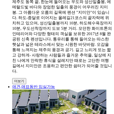
제주도 동쪽 끝, 한눈에 들어오는 우도와 성산일출봉, 에
메랄드빛 바다와 장엄한 일출의 풍경이 어우러진 지미
봉. 그 아름다운 오름의 길목에 펜션 "지미안"이 있습니
다. 하도-종달로 이어지는 올레길21코스의 끝자락에 위
치하고 있으며, 성산일출봉까지 10분, 하도해수욕장까지
10분, 우도선착장까지 도보 5분 거리. 모던한 화이트톤의
인테리어와 다양한 형태의 객실을 보유한 2017년 8월 완
공된 신축 펜션입니다. 통유리를 통해 들어오는 따스한
햇살과 넓은 테라스에서 맞는 시원한 바닷바람. 오감을
통해 느껴지는 제주의 풍경과 공기. 길고 느리게 또는 짧
고 강하게- 사랑하는 사람들과 즐거운 추억을, 일상에 지
친 나에게 안락한 휴식을 설레지만 때로는 고단한 여행
길에서 지미안은 조용하고 편안한 쉼터가 되어줄 것입니
다.
더보기
애견,애묘동반 입실가능