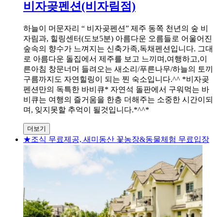
비자곶펜션(비자림점)
하늘이 머문자리 “ 비자곶펜션” 제주 동쪽 천년의 숲 비
자림과, 힐링센터(도보5분) 아름다운 오름들로 어울어진
숲속의 향수가 느껴지는 신축가족,독채펜션입니다. 그대
로 아름다운 돌집에서 제주를 보고 느끼며,여행하고,이
른아침 창문너머 들려오는 새소리/푸른나무/하늘의 토끼
구름까지도 자연힐링이 되는 찐 숙소입니다.^^ *비자곶
펜션만의 독특한 바비큐* 자연석 돌판에서 구워먹는 바
비큐는 여행의 즐거움을 한층 더해주는 소중한 시간이되
며, 잊지못할 추억이 될것입니다.*^^*
더보기
★조식 무료제공, 새미동산 꽃농장&동물체험 무료입장