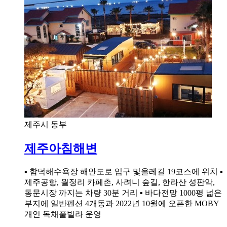
제주시 동부
제주아침해변
▪ 함덕해수욕장 해안도로 입구 및올레길 19코스에 위치 ▪
제주공항, 월정리 카페촌, 사려니 숲길, 한라산 성판악,
동문시장 까지는 차량 30분 거리 ▪ 바다전망 1000평 넓은
부지에 일반펜션 4개동과 2022년 10월에 오픈한 MOBY
개인 독채풀빌라 운영