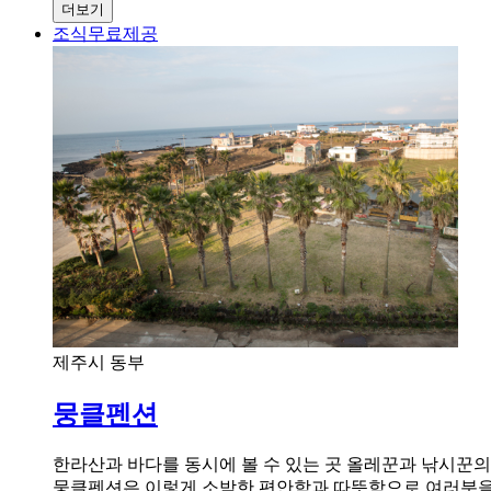
더보기
조식무료제공
제주시 동부
뭉클펜션
한라산과 바다를 동시에 볼 수 있는 곳 올레꾼과 낚시꾼의 
뭉클펜션은 이렇게 소박한 편안함과 따뜻함으로 여러분을