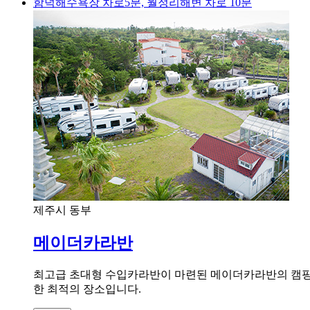
함덕해수욕장 차로5분, 월정리해변 차로 10분
제주시 동부
메이더카라반
최고급 초대형 수입카라반이 마련된 메이더카라반의 캠핑장
한 최적의 장소입니다.