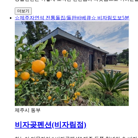
더보기
☆제주자연석 전통돌집/돌판바베큐☆ 비자림도보5분
제주시 동부
비자곶펜션(비자림점)