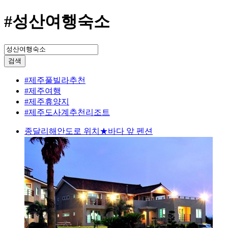
#성산여행숙소
검색
#제주풀빌라추천
#제주여행
#제주휴양지
#제주도사계추천리조트
종달리해안도로 위치★바다 앞 펜션