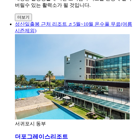
버릴수 있는 활력소가 될 것입니다.
더보기
성산일출봉 근처 리조트 ♬5월~10월 온수풀 무료(여름
시즌제외)
서귀포시 동부
더포그레이스리조트