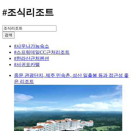
#조식리조트
검색
#사우나가능숙소
#스프링데일CC근처리조트
#한라산근처펜션
#서귀포카텔
중문 관광단지, 제주 민속촌, 성산 일출봉 등과 접근성 좋
은 리조트