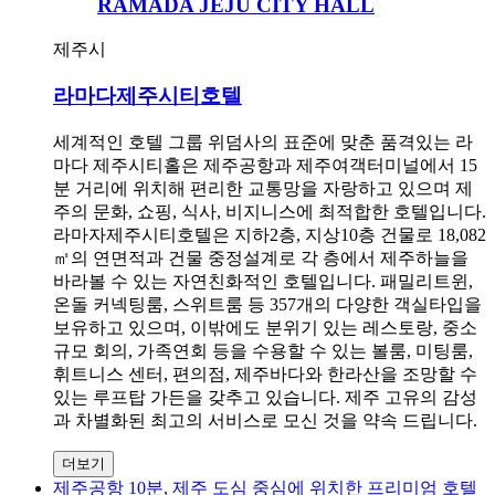
RAMADA JEJU CITY HALL
제주시
라마다제주시티호텔
세계적인 호텔 그룹 위덤사의 표준에 맞춘 품격있는 라
마다 제주시티홀은 제주공항과 제주여객터미널에서 15
분 거리에 위치해 편리한 교통망을 자랑하고 있으며 제
주의 문화, 쇼핑, 식사, 비지니스에 최적합한 호텔입니다.
라마자제주시티호텔은 지하2층, 지상10층 건물로 18,082
㎡의 연면적과 건물 중정설계로 각 층에서 제주하늘을
바라볼 수 있는 자연친화적인 호텔입니다. 패밀리트윈,
온돌 커넥팅룸, 스위트룸 등 357개의 다양한 객실타입을
보유하고 있으며, 이밖에도 분위기 있는 레스토랑, 중소
규모 회의, 가족연회 등을 수용할 수 있는 볼룸, 미팅룸,
휘트니스 센터, 편의점, 제주바다와 한라산을 조망할 수
있는 루프탑 가든을 갖추고 있습니다. 제주 고유의 감성
과 차별화된 최고의 서비스로 모신 것을 약속 드립니다.
더보기
제주공항 10분, 제주 도심 중심에 위치한 프리미엄 호텔