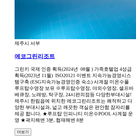
제주시 서부
에코그린리조트
그린키 국제 인증 획득(2024년 08월 ) 가족호텔업 4성급
획득(2023년 11월) ISO20121 이벤트 지속가능경영시스
템구축 (ESG지속가능경영인증 숙소) 사계절 미온수풀
루프탑수영장 보유 ※루프탑수영장, 야외수영장, 셀프바
베큐장, 노래방, 탁구장, 24시편의점등 다양한부대시설!
제주시 한림읍에 위치한 에코그린리조트는 쾌적하고 다
양한 부대시설과, 넓고 깨끗한 객실은 편안함 잠자리를
제공 합니다. ★루프탑 인피니티 미온수POOL 사계절 운
영 ★곽지해변 3분, 협재해변 8분
더보기