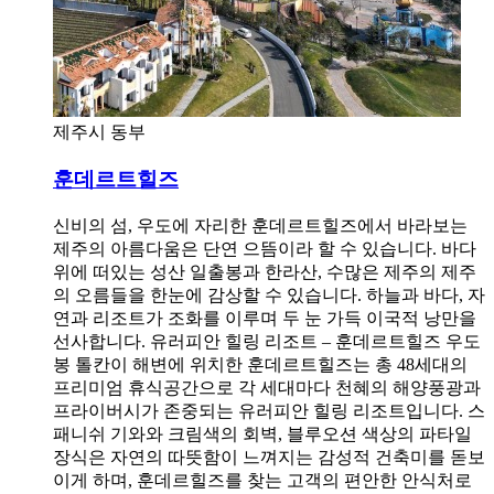
제주시 동부
훈데르트힐즈
신비의 섬, 우도에 자리한 훈데르트힐즈에서 바라보는
제주의 아름다움은 단연 으뜸이라 할 수 있습니다. 바다
위에 떠있는 성산 일출봉과 한라산, 수많은 제주의 제주
의 오름들을 한눈에 감상할 수 있습니다. 하늘과 바다, 자
연과 리조트가 조화를 이루며 두 눈 가득 이국적 낭만을
선사합니다. 유러피안 힐링 리조트 – 훈데르트힐즈 우도
봉 톨칸이 해변에 위치한 훈데르트힐즈는 총 48세대의
프리미엄 휴식공간으로 각 세대마다 천혜의 해양풍광과
프라이버시가 존중되는 유러피안 힐링 리조트입니다. 스
패니쉬 기와와 크림색의 회벽, 블루오션 색상의 파타일
장식은 자연의 따뜻함이 느껴지는 감성적 건축미를 돋보
이게 하며, 훈데르힐즈를 찾는 고객의 편안한 안식처로