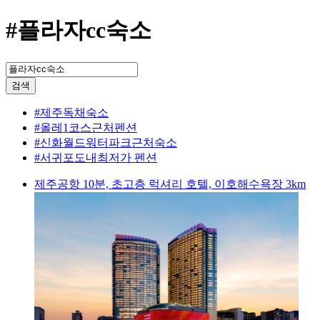
#플라자cc숙소
검색
#제주독채숙소
#올레1코스근처펜션
#신화월드워터파크근처숙소
#서귀포도내최저가 펜션
제주공항 10분, 초고층 럭셔리 호텔, 이호해수욕장 3km