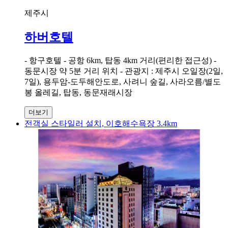
제주시
하버호텔
- 항구호텔 - 공항 6km, 탑동 4km 거리(편리한 접근성) -
동문시장 약 5분 거리 위치 - 관광지 : 제주시 오일장(2일,
7일), 용두암-도두해안도로, 사려니 숲길, 사라오름/별도
봉 올레길, 탑동, 동문재래시장
더보기
전객실 스타일러 설치, 이호해수욕장 3.4km