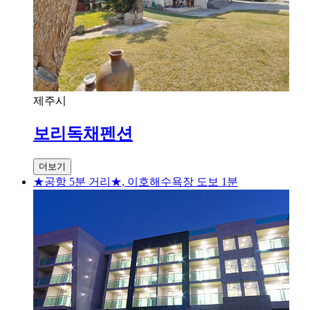
제주시
보리독채펜션
더보기
★공항 5분 거리★, 이호해수욕장 도보 1분