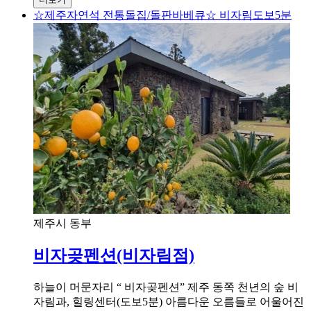
☆제주자연석 전통돌집/돌판바베큐☆ 비자림도보5분
제주시 동부
비자곶펜션(비자림점)
하늘이 머문자리 “ 비자곶펜션” 제주 동쪽 천년의 숲 비
자림과, 힐링센터(도보5분) 아름다운 오름들로 어울어진