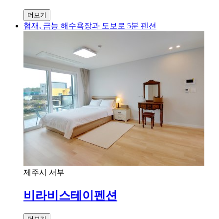
더보기
협재, 금능 해수욕장과 도보로 5분 펜션
제주시 서부
비라비스테이펜션
더보기