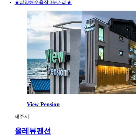
★삼양해수욕장 3분거리★
View Pension
제주시
올레뷰펜션