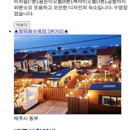
비자림(7분),용눈이오름(8분),백약이오름(3분),공항까지
40분소요 조용하고 모던한 디자인의 숙소입니다. 수영장
없습니다.
더보기
★함덕해수욕장 5분거리★
제주시 동부