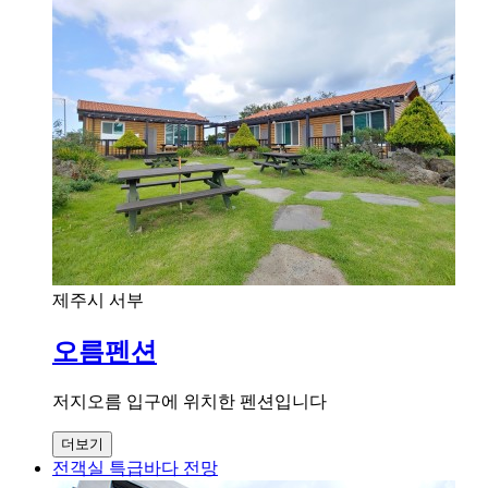
제주시 서부
오름펜션
저지오름 입구에 위치한 펜션입니다
더보기
전객실 특급바다 전망