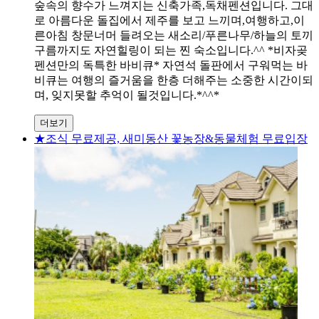
숲속의 향수가 느껴지는 신축가족,독채펜션입니다. 그대
로 아름다운 돌집에서 제주를 보고 느끼며,여행하고,이
른아침 창문너머 들려오는 새소리/푸른나무/하늘의 토끼
구름까지도 자연힐링이 되는 찐 숙소입니다.^^ *비자곶
펜션만의 독특한 바비큐* 자연석 돌판에서 구워먹는 바
비큐는 여행의 즐거움을 한층 더해주는 소중한 시간이되
며, 잊지못할 추억이 될것입니다.*^^*
더보기
★조식 무료제공, 새미동산 꽃농장&동물체험 무료입장