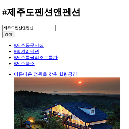
#제주도펜션앤펜션
검색
#제주동문시장
#럭셔리펜션
#제주특급리조트특가
#제주숙소
아름다운 정원을 갖춘 힐링공간