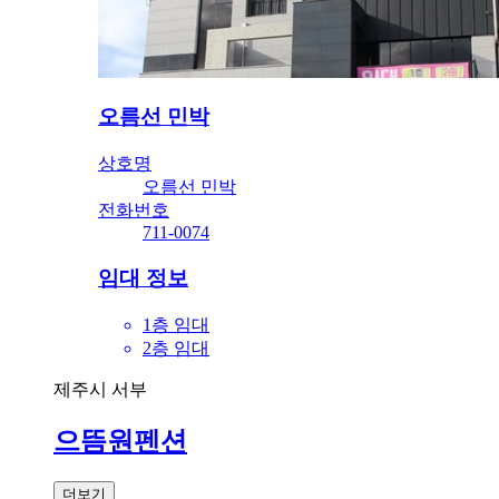
오름선 민박
상호명
오름선 민박
전화번호
711-0074
임대 정보
1층 임대
2층 임대
제주시 서부
으뜸원펜션
더보기