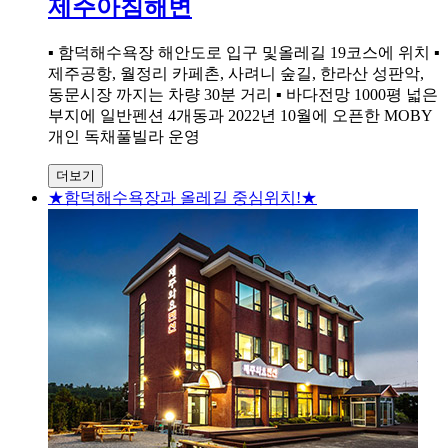
제주아침해변
▪ 함덕해수욕장 해안도로 입구 및올레길 19코스에 위치 ▪
제주공항, 월정리 카페촌, 사려니 숲길, 한라산 성판악,
동문시장 까지는 차량 30분 거리 ▪ 바다전망 1000평 넓은
부지에 일반펜션 4개동과 2022년 10월에 오픈한 MOBY
개인 독채풀빌라 운영
더보기
★함덕해수욕장과 올레길 중심위치!★