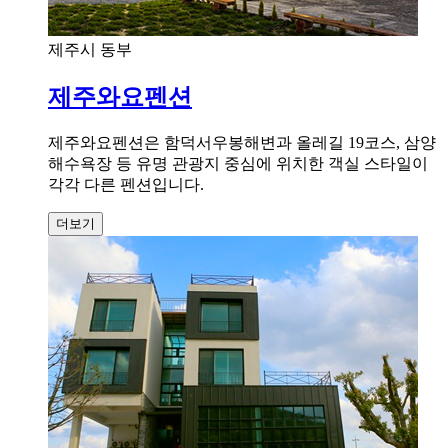
제주시 동부
제주와요펜션
제주와요펜션은 함덕서우봉해변과 올레길 19코스, 삼양
해수욕장 등 유명 관광지 중심에 위치한 객실 스타일이
각각 다른 펜션입니다.
더보기