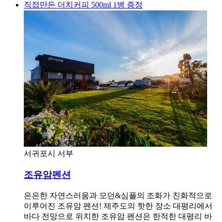
직접만든 더치커피 500ml 1병 증정
서귀포시 서부
조유암펜션
은은한 자연스러움과 모던&심플의 조화가 친화적으로
이루어진 조유암 펜션! 제주도의 핫한 장소 대평리에서
바다 전망으로 위치한 조유암 펜션은 한적한 대평리 바