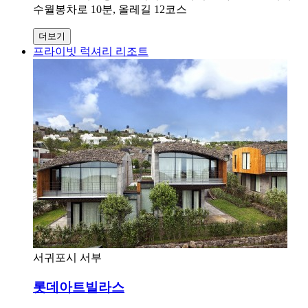
수월봉차로 10분, 올레길 12코스
더보기
프라이빗 럭셔리 리조트
서귀포시 서부
롯데아트빌라스