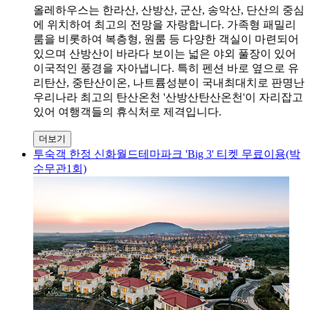
올레하우스는 한라산, 산방산, 군산, 송악산, 단산의 중심
에 위치하여 최고의 전망을 자랑합니다. 가족형 패밀리
룸을 비롯하여 복층형, 원룸 등 다양한 객실이 마련되어
있으며 산방산이 바라다 보이는 넓은 야외 풀장이 있어
이국적인 풍경을 자아냅니다. 특히 펜션 바로 옆으로 유
리탄산, 중탄산이온, 나트륨성분이 국내최대치로 판명난
우리나라 최고의 탄산온천 '산방산탄산온천'이 자리잡고
있어 여행객들의 휴식처로 제격입니다.
더보기
투숙객 한정 신화월드테마파크 'Big 3' 티켓 무료이용(박
수무관1회)