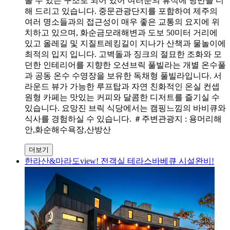
볼 수 있는 구조로 되어 있어 여러분의 휴식에 낭만을 더
해 드리고 있습니다. 중문관광단지를 포함하여 제주의
여러 명소들과의 접근성이 매우 좋은 교통의 요지에 위
치하고 있으며, 화순금모래해변과 도보 50미터 거리에
있고 올레길 및 지질트레킹길이 지나가 산책과 물놀이에
최적의 입지 입니다. 고벽돌과 징크의 절묘한 조화와 모
던한 인테리어를 지향한 오션브릭 풀빌라는 개별 온수풀
과 공동 온수 수영장을 보유한 독채형 풀빌라입니다. 서
라운드 뷰가 가능한 루프탑과 자연 친화적인 온실 컨셉
원형 카페는 맛있는 커피와 달콤한 디저트를 즐기실 수
있습니다. 요망진 브릭 식당에서는 캠핑느낌의 바비큐와
식사를 경험하실 수 있습니다. ＃주변관광지 : 용머리해
안,화순해수욕장,산방산
더보기
한라산&마라도view! 전객실 테라스바베큐 시설완비!