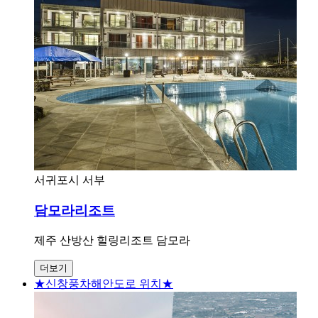
서귀포시 서부
담모라리조트
제주 산방산 힐링리조트 담모라
더보기
★신창풍차해안도로 위치★