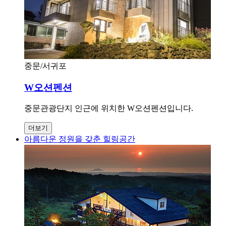
중문/서귀포
W오션펜션
중문관광단지 인근에 위치한 W오션펜션입니다.
더보기
아름다운 정원을 갖춘 힐링공간