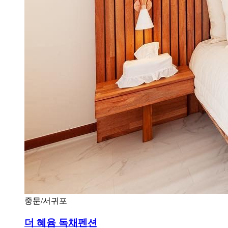
중문/서귀포
더 혜윰 독채펜션