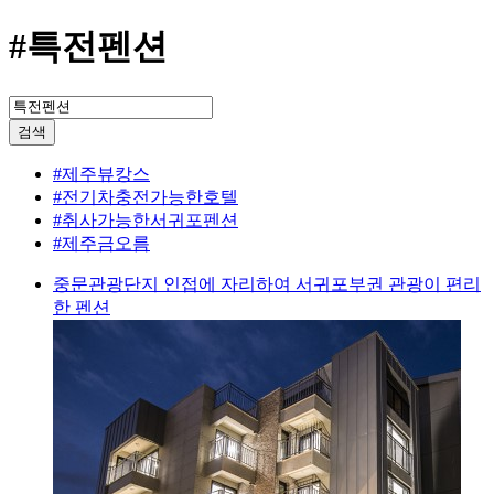
#특전펜션
검색
#제주뷰캉스
#전기차충전가능한호텔
#취사가능한서귀포펜션
#제주금오름
중문관광단지 인접에 자리하여 서귀포부권 관광이 편리
한 펜션