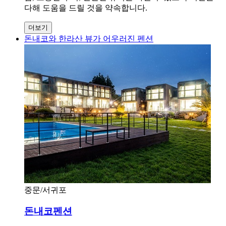
다해 도움을 드릴 것을 약속합니다.
더보기
돈내코와 한라산 뷰가 어우러진 펜션
중문/서귀포
돈내코펜션