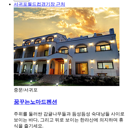
서귀포월드컵경기장 근처
중문/서귀포
꿈꾸는노마드펜션
주위를 둘러싼 감귤나무들과 듬성듬성 숙대낭들 사이로
보이는 바다, 그리고 뒤로 보이는 한라산에 의지하며 휴
식을 즐기세요.