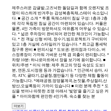
제주스러운 감귤밭,고즈넉한 돌담길과 함께 오렌지빛 조
명이 따스하게 반겨주는 감성복층독채,스테이 숙소입니
다. ■ 공간 소개 * 투룸 독채스테이 침실 구성: 1층과 2층
에 각각 독립된 침실 공간이 마련되어 있습니다. 커플은
물론, 4인 가족이 방문하셔도 여유롭게 머무실 수 있습니
다. * 넓은 주차장이 완비되어 편안한 체크인이 가능합니
다. * 전 객실 신형 비데, 정수기,빔프로젝트가 구비되어
있고 1층 거실에 스타일러가 있습니다. * 최고급 통세탁
침구류 완비 ■ 편의시설 * 도보권: 편의점과 다이소, 버
스정류장이 가까워 가벼운 산책 겸 외출이 편리합니다. *
차량 10분: 하나로마트에서 장을 보기에 용이합니다. ■
위치/주변 * 미식 여행: 제주 최고의 맛집 숙성도 도보1
분, 연돈,도시정원 등과 가깝습니다. * 인근에서 승마, 사
격, ATV, 귤따기,감귤청,잼만들기 등 다양한 체험 활동이
가능합니다. *예래공원,엉덩물계곡,논짓물,주상절리,산
방산,오설록등이 가까이 있습니다 ■ 이런 분께 추천 * 도
심을 벗어나 따뜻한 조명 아래서 '빛멍'을 즐기고 싶은 커
플 * 아이와함께 편안한 4인가족. 숙소를 찾는 분
더보기