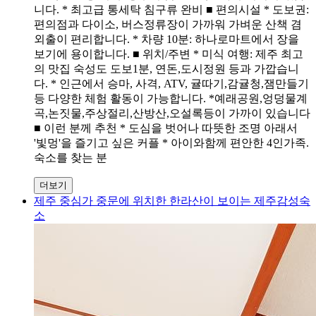
니다. * 최고급 통세탁 침구류 완비 ■ 편의시설 * 도보권:
편의점과 다이소, 버스정류장이 가까워 가벼운 산책 겸
외출이 편리합니다. * 차량 10분: 하나로마트에서 장을
보기에 용이합니다. ■ 위치/주변 * 미식 여행: 제주 최고
의 맛집 숙성도 도보1분, 연돈,도시정원 등과 가깝습니
다. * 인근에서 승마, 사격, ATV, 귤따기,감귤청,잼만들기
등 다양한 체험 활동이 가능합니다. *예래공원,엉덩물계
곡,논짓물,주상절리,산방산,오설록등이 가까이 있습니다
■ 이런 분께 추천 * 도심을 벗어나 따뜻한 조명 아래서
'빛멍'을 즐기고 싶은 커플 * 아이와함께 편안한 4인가족.
숙소를 찾는 분
더보기
제주 중심가 중문에 위치한 한라산이 보이는 제주감성숙
소