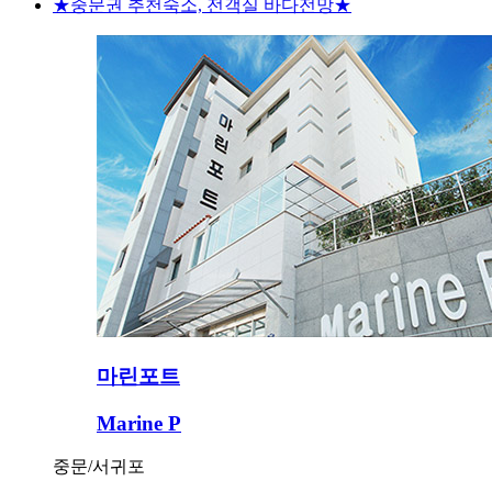
★중문권 추천숙소, 전객실 바다전망★
마린포트
Marine P
중문/서귀포