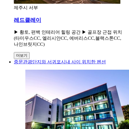
제주시 서부
레드클레이
▶ 황토, 편백 인테리어 힐링 공간 ▶ 골프장 근접 위치
(타미우스CC, 엘리시안CC, 에버리스CC,블랙스톤CC,
나인브릿지CC)
더보기
중문관광단지와 서귀포시내 사이 위치한 펜션