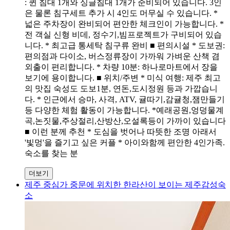
: 퀸 침대 1개와 싱글침대 1개가 준비되어 있습니다. 3인
은 물론 침구세트 추가 시 4인도 머무실 수 있습니다. *
넓은 주차장이 완비되어 편안한 체크인이 가능합니다. *
전 객실 신형 비데, 정수기,빔프로젝트가 구비되어 있습
니다. * 최고급 통세탁 침구류 완비 ■ 편의시설 * 도보권:
편의점과 다이소, 버스정류장이 가까워 가벼운 산책 겸
외출이 편리합니다. * 차량 10분: 하나로마트에서 장을
보기에 용이합니다. ■ 위치/주변 * 미식 여행: 제주 최고
의 맛집 숙성도 도보1분, 연돈,도시정원 등과 가깝습니
다. * 인근에서 승마, 사격, ATV, 귤따기,감귤청,잼만들기
등 다양한 체험 활동이 가능합니다. *예래공원,엉덩물계
곡,논짓물,주상절리,산방산,오설록등이 가까이 있습니다
■ 이런 분께 추천 * 도심을 벗어나 따뜻한 조명 아래서
'빛멍'을 즐기고 싶은 커플 * 아이와함께 편안한 4인가족.
숙소를 찾는 분
더보기
제주 중심가 중문에 위치한 한라산이 보이는 제주감성숙
소