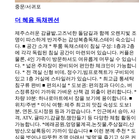
중문/서귀포
더 혜윰 독채펜션
제주스러운 감귤밭,고즈넉한 돌담길과 함께 오렌지빛 조
명이 따스하게 반겨주는 감성복층독채,스테이 숙소입니
다. ■ 공간 소개 * 투룸 독채스테이 침실 구성: 1층과 2층
에 각각 독립된 침실 공간이 마련되어 있습니다. 커플은
물론, 4인 가족이 방문하셔도 여유롭게 머무실 수 있습니
다. * 넓은 주차장이 완비되어 편안한 체크인이 가능합니
다. * 전 객실 신형 비데, 정수기,빔프로젝트가 구비되어
있고 1층 거실에 스타일러가 있습니다. * 최고급 통세탁
침구류 완비 ■ 편의시설 * 도보권: 편의점과 다이소, 버
스정류장이 가까워 가벼운 산책 겸 외출이 편리합니다. *
차량 10분: 하나로마트에서 장을 보기에 용이합니다. ■
위치/주변 * 미식 여행: 제주 최고의 맛집 숙성도 도보1
분, 연돈,도시정원 등과 가깝습니다. * 인근에서 승마, 사
격, ATV, 귤따기,감귤청,잼만들기 등 다양한 체험 활동이
가능합니다. *예래공원,엉덩물계곡,논짓물,주상절리,산
방산,오설록등이 가까이 있습니다 ■ 이런 분께 추천 * 도
심을 벗어나 따뜻한 조명 아래서 '빛멍'을 즐기고 싶은 커