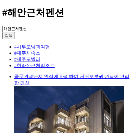
#해안근처펜션
검색
#시부모님과여행
#제주시숙소
#제주도빌라
#한라산근처리조트
중문관광단지 인접에 자리하여 서귀포부권 관광이 편리
한 펜션