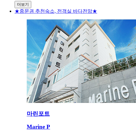
더보기
★중문권 추천숙소, 전객실 바다전망★
마린포트
Marine P