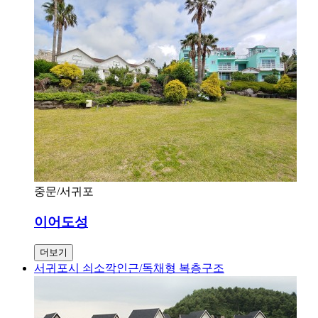
중문/서귀포
이어도성
더보기
서귀포시 쇠소깍인근/독채형 복층구조