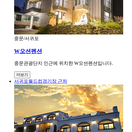
중문/서귀포
W오션펜션
중문관광단지 인근에 위치한 W오션펜션입니다.
더보기
서귀포월드컵경기장 근처