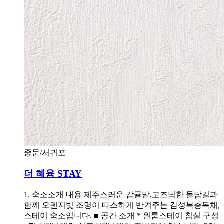
중문/서귀포
더 혜윰 STAY
1. 숙소소개 내용 제주스러운 감귤밭,고즈넉한 돌담길과
함께 오렌지빛 조명이 따스하게 반겨주는 감성복층독채,
스테이 숙소입니다. ■ 공간 소개 * 원룸스테이 침실 구성