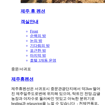
제주 휴 펜션
객실안내
Front
순백의 방
눈의 방
기다림의 방
포근한 방
마지막 방
호텔 3개동 운영
중문/서귀포
제주휴펜션
제주휴펜션은 서귀포시 중문관광단지에서 약2km 떨어
진 제주일주도로변에 위치해 있으며, 탁트인 전망,감귤
농장과 야자수로 둘러싸인 멋있고 아늑한 분위기로
healing과 relaxayion을 느낄 수 있습니다 - 천제연폭포,