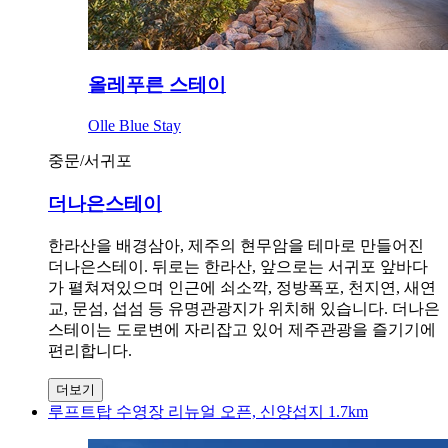
올레푸른 스테이
Olle Blue Stay
중문/서귀포
더나은스테이
한라산을 배경삼아, 제주의 현무암을 테마로 만들어진
더나은스테이. 뒤로는 한라산, 앞으로는 서귀포 앞바다
가 펼쳐져있으며 인근에 쇠소깍, 정방폭포, 천지연, 새연
교, 문섬, 섭섬 등 유명관광지가 위치해 있습니다. 더나은
스테이는 도로변에 자리잡고 있어 제주관광을 즐기기에
편리합니다.
더보기
루프트탑 수영장 리뉴얼 오픈, 신양섭지 1.7km