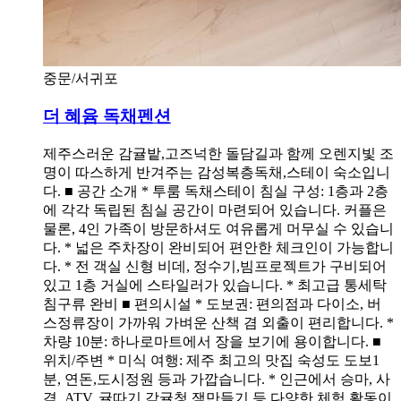
중문/서귀포
더 혜윰 독채펜션
제주스러운 감귤밭,고즈넉한 돌담길과 함께 오렌지빛 조
명이 따스하게 반겨주는 감성복층독채,스테이 숙소입니
다. ■ 공간 소개 * 투룸 독채스테이 침실 구성: 1층과 2층
에 각각 독립된 침실 공간이 마련되어 있습니다. 커플은
물론, 4인 가족이 방문하셔도 여유롭게 머무실 수 있습니
다. * 넓은 주차장이 완비되어 편안한 체크인이 가능합니
다. * 전 객실 신형 비데, 정수기,빔프로젝트가 구비되어
있고 1층 거실에 스타일러가 있습니다. * 최고급 통세탁
침구류 완비 ■ 편의시설 * 도보권: 편의점과 다이소, 버
스정류장이 가까워 가벼운 산책 겸 외출이 편리합니다. *
차량 10분: 하나로마트에서 장을 보기에 용이합니다. ■
위치/주변 * 미식 여행: 제주 최고의 맛집 숙성도 도보1
분, 연돈,도시정원 등과 가깝습니다. * 인근에서 승마, 사
격, ATV, 귤따기,감귤청,잼만들기 등 다양한 체험 활동이