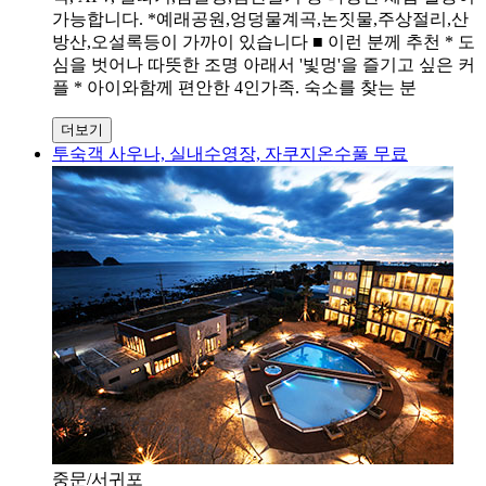
가능합니다. *예래공원,엉덩물계곡,논짓물,주상절리,산
방산,오설록등이 가까이 있습니다 ■ 이런 분께 추천 * 도
심을 벗어나 따뜻한 조명 아래서 '빛멍'을 즐기고 싶은 커
플 * 아이와함께 편안한 4인가족. 숙소를 찾는 분
더보기
투숙객 사우나, 실내수영장, 자쿠지온수풀 무료
중문/서귀포