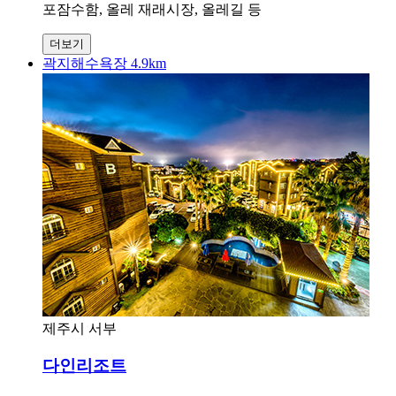
포잠수함, 올레 재래시장, 올레길 등
더보기
곽지해수욕장 4.9km
제주시 서부
다인리조트