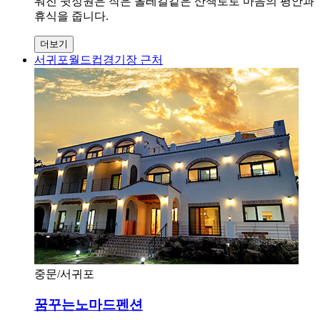
워진 뒷정원은 작은 올레길같은 산책로로 마음의 평안과
휴식을 줍니다.
더보기
서귀포월드컵경기장 근처
중문/서귀포
꿈꾸는노마드펜션