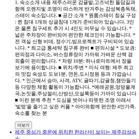
1. 숙소소개 내용 제주스러운 감귤밭,고즈넉한 돌담길과
함께 오렌지빛 조명이 따스하게 반겨주는 감성복층독채,
스테이 숙소입니다. ■ 공간 소개 * 원룸스테이 침실 구성
: 퀸 침대 1개와 싱글침대 1개가 준비되어 있습니다. 3인
은 물론 침구세트 추가 시 4인도 머무실 수 있습니다. *
넓은 주차장이 완비되어 편안한 체크인이 가능합니다. *
전 객실 신형 비데, 정수기,빔프로젝트가 구비되어 있습
니다. * 최고급 통세탁 침구류 완비 ■ 편의시설 * 도보권:
편의점과 다이소, 버스정류장이 가까워 가벼운 산책 겸
외출이 편리합니다. * 차량 10분: 하나로마트에서 장을
보기에 용이합니다. ■ 위치/주변 * 미식 여행: 제주 최고
의 맛집 숙성도 도보1분, 연돈,도시정원 등과 가깝습니
다. * 인근에서 승마, 사격, ATV, 귤따기,감귤청,잼만들기
등 다양한 체험 활동이 가능합니다. *예래공원,엉덩물계
곡,논짓물,주상절리,산방산,오설록등이 가까이 있습니다
■ 이런 분께 추천 * 도심을 벗어나 따뜻한 조명 아래서
'빛멍'을 즐기고 싶은 커플 * 아이와함께 편안한 4인가족.
숙소를 찾는 분
더보기
제주 중심가 중문에 위치한 한라산이 보이는 제주감성숙
소