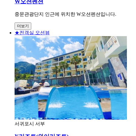
W오션펜션
중문관광단지 인근에 위치한 W오션펜션입니다.
더보기
★전객실 오션뷰
서귀포시 서부