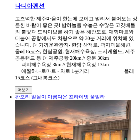
나디아펜션
고즈넉한 제주마을이 한눈에 보이고 멀리서 불어오는 상
큼한 바람이 좋은 곳! 밤하늘을 수놓은 수많은 고깃배들
의 불빛과 드라이브를 하기 좋은 해안도로, 대형마트와
더불어 공항에서도 차량으로 약 30분 거리에 위치해 있
습니다. ▷ 가까운관광지- 한담 산책로, 곽지과물해변,
올레16코스, 한림공원, 협재해수욕장, 프시케월드, 제주
공룡랜드 등 ▷ 제주공항 20km // 중문 30km
곽지해수욕장 3km // 협재해수욕장 13km
애월하나로마트 - 차로 1분거리 올레
15코스 (고내봉코스)
더보기
판포리 일몰이 아름다운 프라이빗 풀빌라