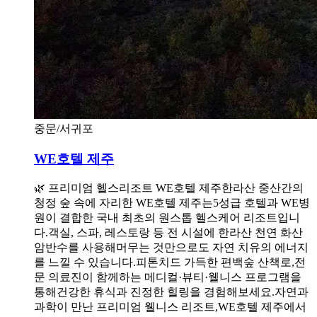
중문/서귀포
WE호텔 제주
🌿 프리미엄 헬스리조트 WE호텔 제주한라산 중산간의
청정 숲 속에 자리한 WE호텔 제주는5성급 호텔과 WE병
원이 결합한 국내 최초의 원스톱 헬스케어 리조트입니
다.객실, 스파, 레스토랑 등 전 시설에 한라산 천연 화산
암반수를 사용해머무는 것만으로도 자연 치유의 에너지
를 느낄 수 있습니다.피톤치드 가득한 편백숲 산책로,전
문 의료진이 함께하는 메디컬·뷰티·웰니스 프로그램을
통해건강한 휴식과 진정한 힐링을 경험해보세요.자연과
과학이 만난 프리미엄 웰니스 리조트,WE호텔 제주에서