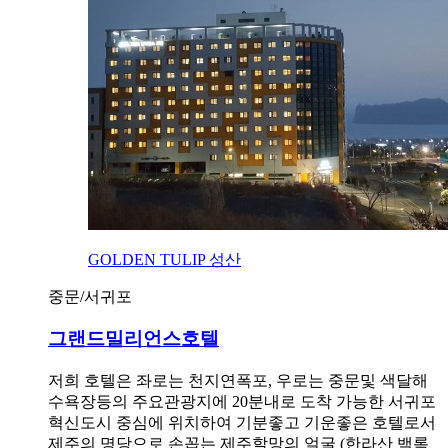
GOLDEN TULIP 성산
중문/서귀포
그랜드밀리언스호텔
저희 호텔은 좌로는 천지연폭포, 우로는 중문및 색달해
수욕장등의 주요관광지에 20분내로 도착 가능한 서귀포
혁신도시 중심에 위치하여 기분좋고 기운좋은 호텔로서
제주의 명당으로 손꼽는 제주할망의 얼굴 (한라산 백록