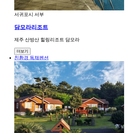
서귀포시 서부
담모라리조트
제주 산방산 힐링리조트 담모라
더보기
친환경 독채펜션