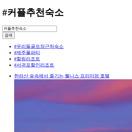
#커플추천숙소
검색
#우리들골프장근처숙소
#제주풀파티
#힐링리조트
#서귀포할인리조트
한라산 숲속에서 즐기는 웰니스 프리미엄 호텔