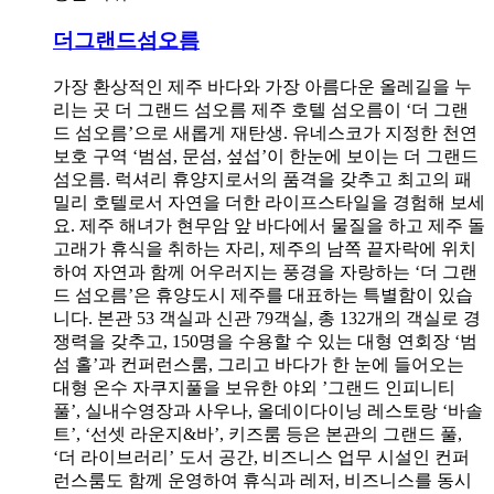
더그랜드섬오름
가장 환상적인 제주 바다와 가장 아름다운 올레길을 누
리는 곳 더 그랜드 섬오름 제주 호텔 섬오름이 ‘더 그랜
드 섬오름’으로 새롭게 재탄생. 유네스코가 지정한 천연
보호 구역 ‘범섬, 문섬, 섶섭’이 한눈에 보이는 더 그랜드
섬오름. 럭셔리 휴양지로서의 품격을 갖추고 최고의 패
밀리 호텔로서 자연을 더한 라이프스타일을 경험해 보세
요. 제주 해녀가 현무암 앞 바다에서 물질을 하고 제주 돌
고래가 휴식을 취하는 자리, 제주의 남쪽 끝자락에 위치
하여 자연과 함께 어우러지는 풍경을 자랑하는 ‘더 그랜
드 섬오름’은 휴양도시 제주를 대표하는 특별함이 있습
니다. 본관 53 객실과 신관 79객실, 총 132개의 객실로 경
쟁력을 갖추고, 150명을 수용할 수 있는 대형 연회장 ‘범
섬 홀’과 컨퍼런스룸, 그리고 바다가 한 눈에 들어오는
대형 온수 자쿠지풀을 보유한 야외 ’그랜드 인피니티
풀’, 실내수영장과 사우나, 올데이다이닝 레스토랑 ‘바솔
트’, ‘선셋 라운지&바’, 키즈룸 등은 본관의 그랜드 풀,
‘더 라이브러리’ 도서 공간, 비즈니스 업무 시설인 컨퍼
런스룸도 함께 운영하여 휴식과 레저, 비즈니스를 동시