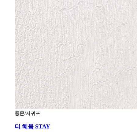
중문/서귀포
더 혜윰 STAY