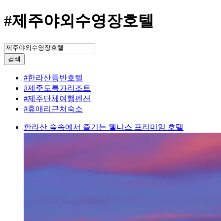
#제주야외수영장호텔
검색
#한라산등반호텔
#제주도특가리조트
#제주단체여행펜션
#휴애리근처숙소
한라산 숲속에서 즐기는 웰니스 프리미엄 호텔