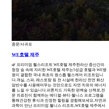
중문/서귀포
WE호텔 제주
🌿 프리미엄 헬스리조트 WE호텔 제주한라산 중산간의
청정 숲 속에 자리한 WE호텔 제주는5성급 호텔과 WE병
원이 결합한 국내 최초의 원스톱 헬스케어 리조트입니
다.객실, 스파, 레스토랑 등 전 시설에 한라산 천연 화산
암반수를 사용해머무는 것만으로도 자연 치유의 에너지
를 느낄 수 있습니다.피톤치드 가득한 편백숲 산책로,전
문 의료진이 함께하는 메디컬·뷰티·웰니스 프로그램을
통해건강한 휴식과 진정한 힐링을 경험해보세요.자연과
과학이 만난 프리미엄 웰니스 리조트,WE호텔 제주에서