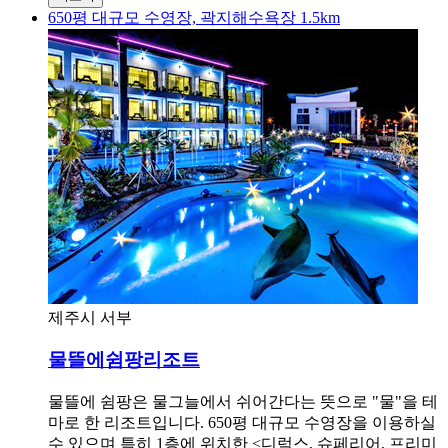
650평 대규모 수영장, 곽지해수욕장 1.5km
제주시 서부
물뜰에쉼팡리조트
물뜰에 쉼팡은 물그늘에서 쉬어간다는 뜻으로 "물"을 테
마로 한 리조트입니다. 650평 대규모 수영장을 이용하실
수 있으며 특히 1층에 위치한 <디럭스, 슈페리어, 프리미