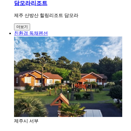
담모라리조트
제주 산방산 힐링리조트 담모라
더보기
친환경 독채펜션
제주시 서부