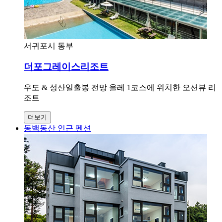
서귀포시 동부
더포그레이스리조트
우도 & 성산일출봉 전망 올레 1코스에 위치한 오션뷰 리
조트
더보기
동백동산 인근 펜션