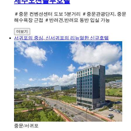
제주오션블루호텔
＃중문 컨벤션센터 도보 5분거리 ＃중문관광단지, 중문
해수욕장 근접 ＃반려견,반려묘 동반 입실 가능
더보기
서귀포의 중심, 신서귀포의 리뉴얼한 신규호텔
중문/서귀포