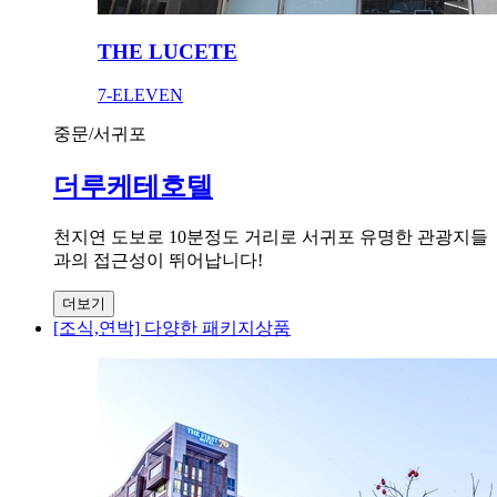
THE LUCETE
7-ELEVEN
중문/서귀포
더루케테호텔
천지연 도보로 10분정도 거리로 서귀포 유명한 관광지들
과의 접근성이 뛰어납니다!
더보기
[조식,연박] 다양한 패키지상품