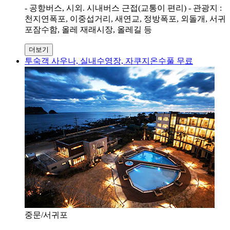
- 공항버스, 시외. 시내버스 근접(교통이 편리) - 관광지 :
천지연폭포, 이중섭거리, 새연교, 정방폭포, 외돌개, 서귀
포잠수함, 올레 재래시장, 올레길 등
더보기
투숙객 사우나, 실내수영장, 자쿠지온수풀 무료
중문/서귀포