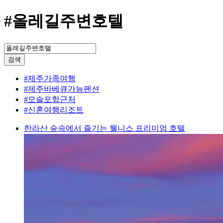
#올레길주변호텔
검색
#제주가족여행
#제주바베큐가능펜션
#모슬포항근처
#신혼여행리조트
한라산 숲속에서 즐기는 웰니스 프리미엄 호텔