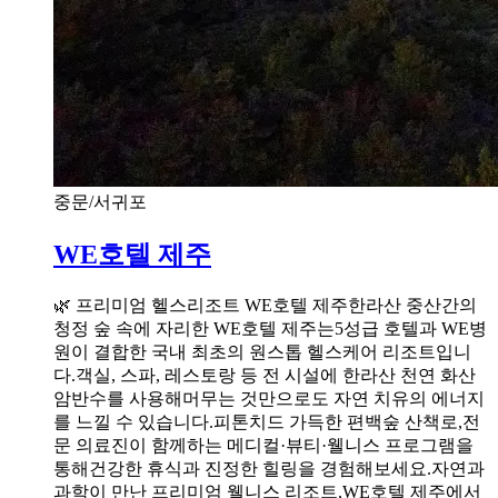
중문/서귀포
WE호텔 제주
🌿 프리미엄 헬스리조트 WE호텔 제주한라산 중산간의
청정 숲 속에 자리한 WE호텔 제주는5성급 호텔과 WE병
원이 결합한 국내 최초의 원스톱 헬스케어 리조트입니
다.객실, 스파, 레스토랑 등 전 시설에 한라산 천연 화산
암반수를 사용해머무는 것만으로도 자연 치유의 에너지
를 느낄 수 있습니다.피톤치드 가득한 편백숲 산책로,전
문 의료진이 함께하는 메디컬·뷰티·웰니스 프로그램을
통해건강한 휴식과 진정한 힐링을 경험해보세요.자연과
과학이 만난 프리미엄 웰니스 리조트,WE호텔 제주에서