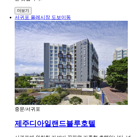
더보기
서귀포 올레시장 도보이동
중문/서귀포
제주디아일랜드블루호텔