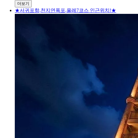
더보기
★서귀포항,천지연폭포,올레7코스 인근위치!★