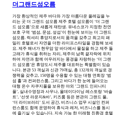
더그랜드섬오름
가장 환상적인 제주 바다와 가장 아름다운 올레길을 누
리는 곳 더 그랜드 섬오름 제주 호텔 섬오름이 ‘더 그랜
드 섬오름’으로 새롭게 재탄생. 유네스코가 지정한 천연
보호 구역 ‘범섬, 문섬, 섶섭’이 한눈에 보이는 더 그랜드
섬오름. 럭셔리 휴양지로서의 품격을 갖추고 최고의 패
밀리 호텔로서 자연을 더한 라이프스타일을 경험해 보세
요. 제주 해녀가 현무암 앞 바다에서 물질을 하고 제주 돌
고래가 휴식을 취하는 자리, 제주의 남쪽 끝자락에 위치
하여 자연과 함께 어우러지는 풍경을 자랑하는 ‘더 그랜
드 섬오름’은 휴양도시 제주를 대표하는 특별함이 있습
니다. 본관 53 객실과 신관 79객실, 총 132개의 객실로 경
쟁력을 갖추고, 150명을 수용할 수 있는 대형 연회장 ‘범
섬 홀’과 컨퍼런스룸, 그리고 바다가 한 눈에 들어오는
대형 온수 자쿠지풀을 보유한 야외 ’그랜드 인피니티
풀’, 실내수영장과 사우나, 올데이다이닝 레스토랑 ‘바솔
트’, ‘선셋 라운지&바’, 키즈룸 등은 본관의 그랜드 풀,
‘더 라이브러리’ 도서 공간, 비즈니스 업무 시설인 컨퍼
런스룸도 함께 운영하여 휴식과 레저, 비즈니스를 동시
에 즐기실 수 있습니다. 지속 가능 한 미래형 친환경 호텔