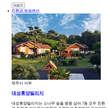
더보기
친환경 독채펜션
제주시 서부
대성휴양빌리지
대성휴양빌리지는 소나무 숲을 병풍 삼아 7동 모두 친환