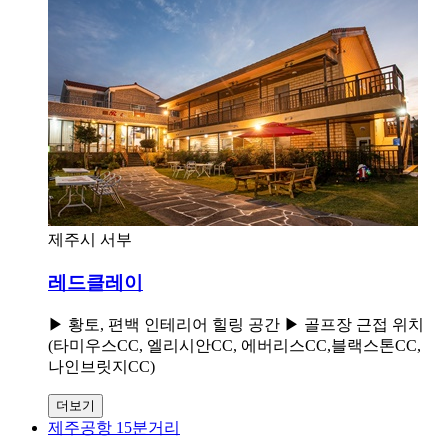
제주시 서부
레드클레이
▶ 황토, 편백 인테리어 힐링 공간 ▶ 골프장 근접 위치
(타미우스CC, 엘리시안CC, 에버리스CC,블랙스톤CC,
나인브릿지CC)
더보기
제주공항 15분거리