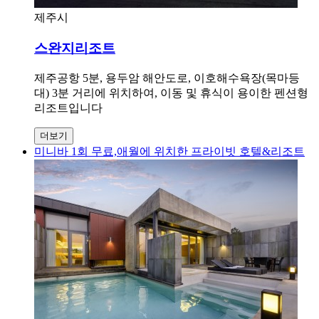
제주시
스완지리조트
제주공항 5분, 용두암 해안도로, 이호해수욕장(목마등
대) 3분 거리에 위치하여, 이동 및 휴식이 용이한 펜션형
리조트입니다
더보기
미니바 1회 무료,애월에 위치한 프라이빗 호텔&리조트