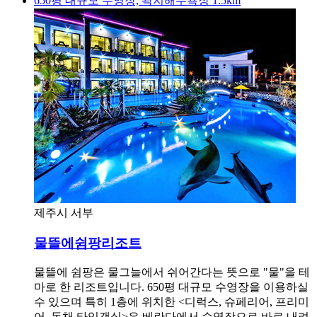
650평 대규모 수영장, 곽지해수욕장 1.5km
제주시 서부
물뜰에쉼팡리조트
물뜰에 쉼팡은 물그늘에서 쉬어간다는 뜻으로 "물"을 테
마로 한 리조트입니다. 650평 대규모 수영장을 이용하실
수 있으며 특히 1층에 위치한 <디럭스, 슈페리어, 프리미
어, 독채 타입객실>은 베란다에서 수영장으로 바로 내려