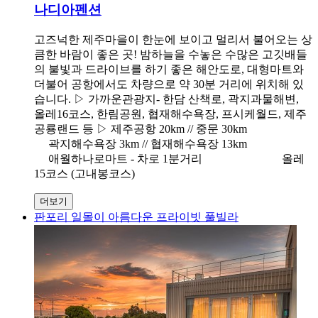
나디아펜션
고즈넉한 제주마을이 한눈에 보이고 멀리서 불어오는 상
큼한 바람이 좋은 곳! 밤하늘을 수놓은 수많은 고깃배들
의 불빛과 드라이브를 하기 좋은 해안도로, 대형마트와
더불어 공항에서도 차량으로 약 30분 거리에 위치해 있
습니다. ▷ 가까운관광지- 한담 산책로, 곽지과물해변,
올레16코스, 한림공원, 협재해수욕장, 프시케월드, 제주
공룡랜드 등 ▷ 제주공항 20km // 중문 30km
곽지해수욕장 3km // 협재해수욕장 13km
애월하나로마트 - 차로 1분거리 올레
15코스 (고내봉코스)
더보기
판포리 일몰이 아름다운 프라이빗 풀빌라