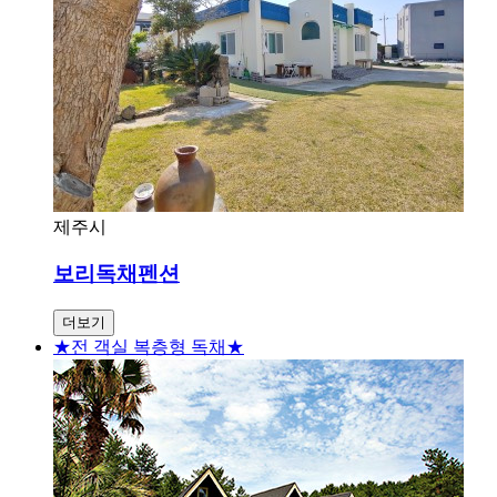
제주시
보리독채펜션
더보기
★전 객실 복층형 독채★