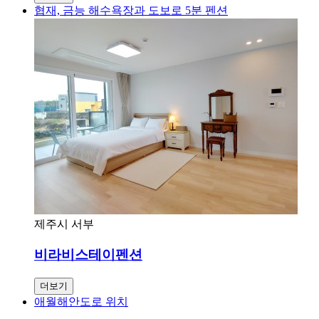
협재, 금능 해수욕장과 도보로 5분 펜션
제주시 서부
비라비스테이펜션
더보기
애월해안도로 위치