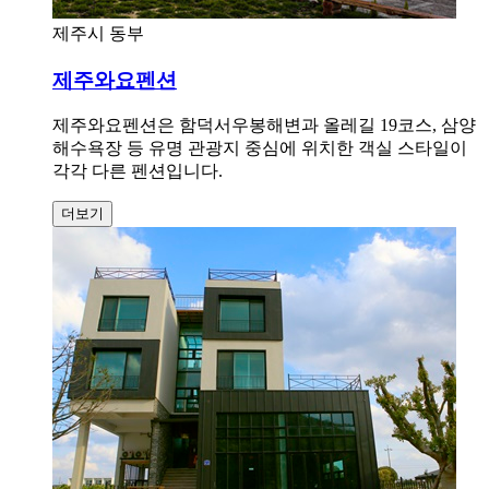
제주시 동부
제주와요펜션
제주와요펜션은 함덕서우봉해변과 올레길 19코스, 삼양
해수욕장 등 유명 관광지 중심에 위치한 객실 스타일이
각각 다른 펜션입니다.
더보기