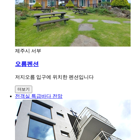
제주시 서부
오름펜션
저지오름 입구에 위치한 펜션입니다
더보기
전객실 특급바다 전망