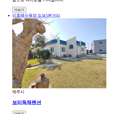
더보기
이호해수욕장 도보5분거리
제주시
보리독채펜션
더보기