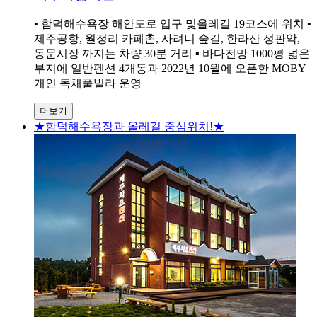
▪ 함덕해수욕장 해안도로 입구 및올레길 19코스에 위치 ▪
제주공항, 월정리 카페촌, 사려니 숲길, 한라산 성판악,
동문시장 까지는 차량 30분 거리 ▪ 바다전망 1000평 넓은
부지에 일반펜션 4개동과 2022년 10월에 오픈한 MOBY
개인 독채풀빌라 운영
더보기
★함덕해수욕장과 올레길 중심위치!★