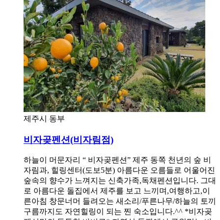
제주시 동부
비자곶펜션(비자림점)
하늘이 머문자리 “ 비자곶펜션” 제주 동쪽 천년의 숲 비
자림과, 힐링센터(도보5분) 아름다운 오름들로 어울어진
숲속의 향수가 느껴지는 신축가족,독채펜션입니다. 그대
로 아름다운 돌집에서 제주를 보고 느끼며,여행하고,이
른아침 창문너머 들려오는 새소리/푸른나무/하늘의 토끼
구름까지도 자연힐링이 되는 찐 숙소입니다.^^ *비자곶