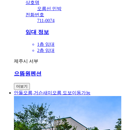
상호명
오름선 민박
전화번호
711-0074
임대 정보
1층 임대
2층 임대
제주시 서부
으뜸원펜션
더보기
안돌오름,거슨새미오름 도보이동가능