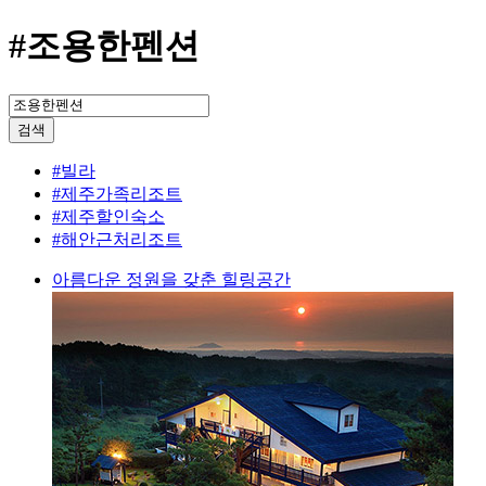
#조용한펜션
검색
#빌라
#제주가족리조트
#제주할인숙소
#해안근처리조트
아름다운 정원을 갖춘 힐링공간