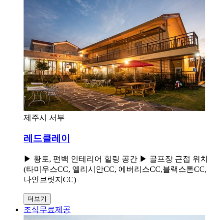
제주시 서부
레드클레이
▶ 황토, 편백 인테리어 힐링 공간 ▶ 골프장 근접 위치
(타미우스CC, 엘리시안CC, 에버리스CC,블랙스톤CC,
나인브릿지CC)
더보기
조식무료제공