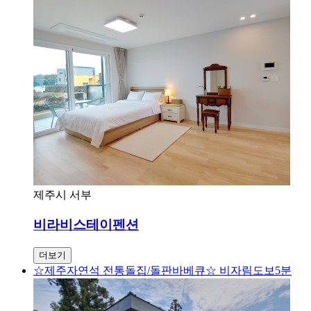
제주시 서부
비라비스테이펜션
더보기
☆제주자연석 전통돌집/돌판바베큐☆ 비자림도보5분