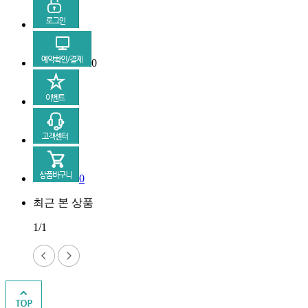
0
0
최근 본 상품
1/1