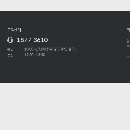
회
고객센터
1877-3610
상호
주소
평일
10:00~17:00(주말 및 공휴일 휴무)
점심
12:30~13:30
Co
-