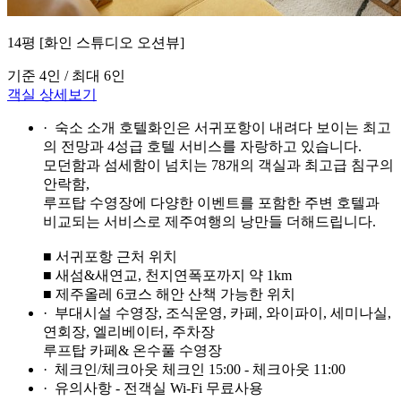
14평 [화인 스튜디오 오션뷰]
기준 4인 / 최대 6인
객실 상세보기
· 숙소 소개
호텔화인은 서귀포항이 내려다 보이는 최고
의 전망과 4성급 호텔 서비스를 자랑하고 있습니다.
모던함과 섬세함이 넘치는 78개의 객실과 최고급 침구의
안락함,
루프탑 수영장에 다양한 이벤트를 포함한 주변 호텔과
비교되는 서비스로 제주여행의 낭만들 더해드립니다.
■ 서귀포항 근처 위치
■ 새섬&새연교, 천지연폭포까지 약 1km
■ 제주올레 6코스 해안 산책 가능한 위치
· 부대시설
수영장, 조식운영, 카페, 와이파이, 세미나실,
연회장, 엘리베이터, 주차장
루프탑 카페& 온수풀 수영장
· 체크인/체크아웃
체크인 15:00 - 체크아웃 11:00
· 유의사항
- 전객실 Wi-Fi 무료사용