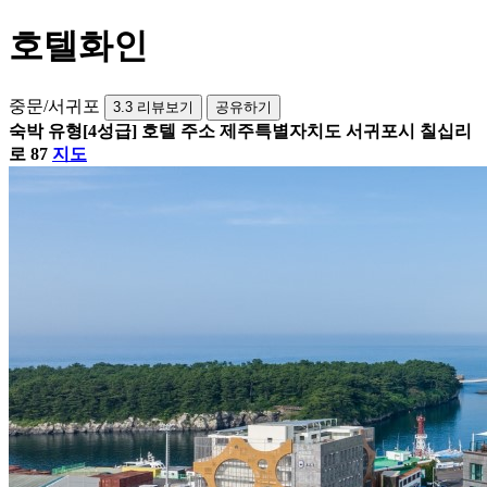
호텔화인
중문/서귀포
3.3
리뷰보기
공유하기
숙박 유형
[4성급] 호텔
주소
제주특별자치도 서귀포시 칠십리
로 87
지도