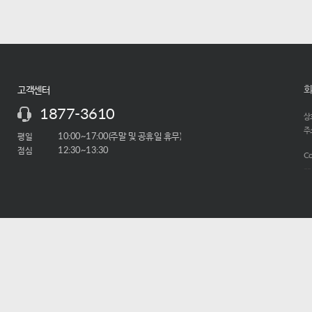
회
고객센터
1877-3610
상호
주소
평일
10:00~17:00(주말 및 공휴일 휴무)
점심
12:30~13:30
Co
-