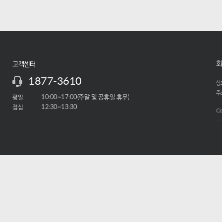
회
고객센터
1877-3610
상호
주소
평일
10:00~17:00(주말 및 공휴일 휴무)
점심
12:30~13:30
Co
-