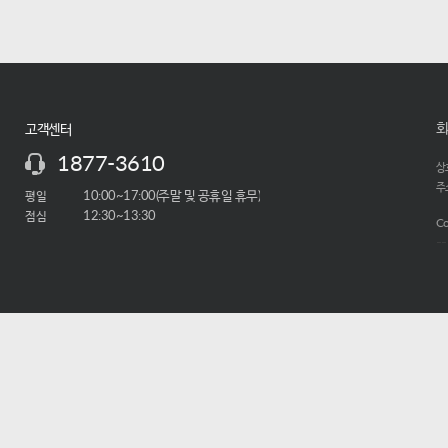
회
고객센터
1877-3610
상호
주소
평일
10:00~17:00(주말 및 공휴일 휴무)
점심
12:30~13:30
Co
-