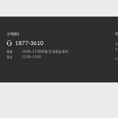
회
고객센터
1877-3610
상호
주소
평일
10:00~17:00(주말 및 공휴일 휴무)
점심
12:30~13:30
Co
-