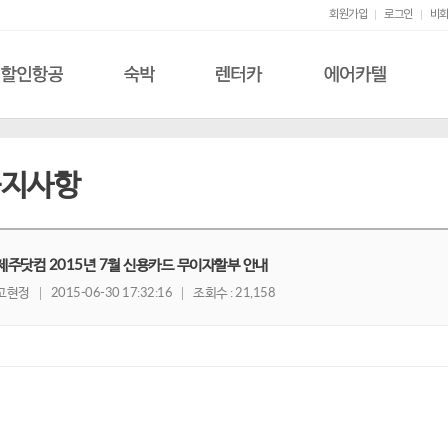
회원가입
로그인
비회
할인항공
숙박
렌터카
에어카텔
공지사항
제주닷컴 2015년 7월 신용카드 무이자할부 안내
고현정
2015-06-30 17:32:16
조회수 : 21,158