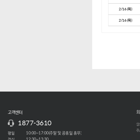
2/16 (목)
2/16 (목)
회
고객센터
1877-3610
상호
주소
평일
10:00~17:00(주말 및 공휴일 휴무)
점심
12:30~13:30