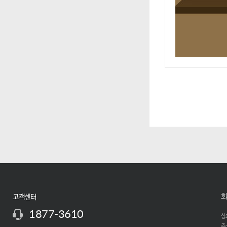
회
고객센터
1877-3610
상호
주소