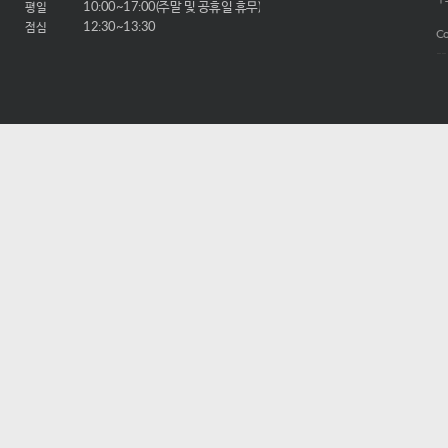
평일
10:00~17:00(주말 및 공휴일 휴무)
점심
12:30~13:30
Co
-