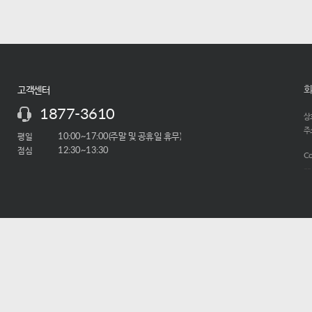
회
고객센터
1877-3610
상호
주소
평일
10:00~17:00(주말 및 공휴일 휴무)
점심
12:30~13:30
Co
-