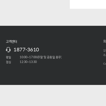
회
고객센터
1877-3610
상호
주소
평일
10:00~17:00(주말 및 공휴일 휴무)
점심
12:30~13:30
Co
-