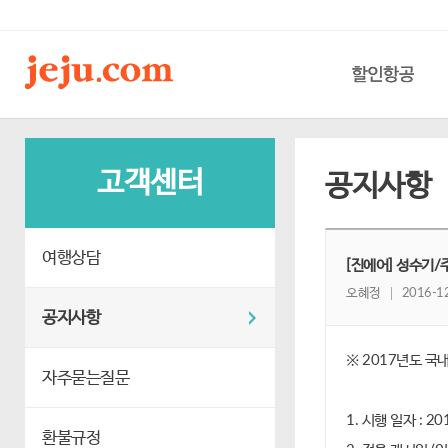
할인항공
고객센터
공지사항
여행상담
[진에어] 성수기/주
오혜정
2016-12
공지사항
※ 2017년도 국
자주묻는질문
1. 시행 일자 : 2
환불규정