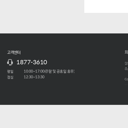
회
고객센터
1877-3610
상호
주소
평일
10:00~17:00(주말 및 공휴일 휴무)
점심
12:30~13:30
Co
-