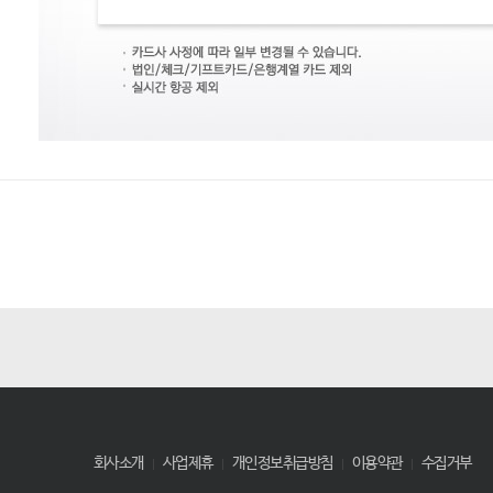
9월 신용카드 무이자할부 안내
행사기간
2017. 09 01 ~ 09.30
5만원 이상 결제 고객 대상
할부 기간
대상 카드사
무이자 2~6개월
신한카드 / 전북카드 / KB국민카드 / NH농협 (농협 BC포함)
무이자 2~5개월
하나카드 (구 하나 SK, 구 외환) / 삼성카드 / 현대카드 / 롯데카드 
무이자 2~3개월
씨티카드 (씨티BC제외)
유의사항
카드사 사정에 따라 일부 변경될 수 있습니다.
회사소개
사업제휴
개인정보취급방침
이용약관
수집거부
법인/체크/기프트카드/은행계열 카드 제외