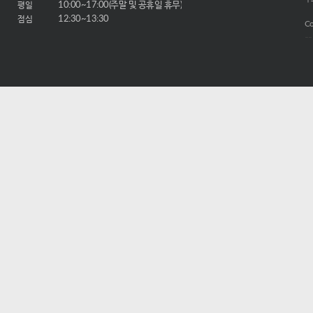
평일
10:00~17:00(주말 및 공휴일 휴무)
점심
12:30~13:30
Co
-