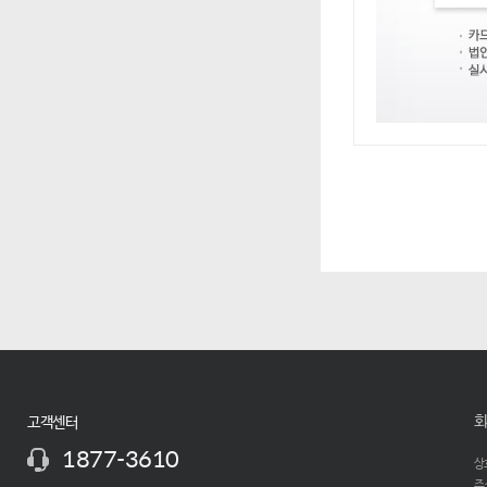
회
고객센터
1877-3610
상호
주소