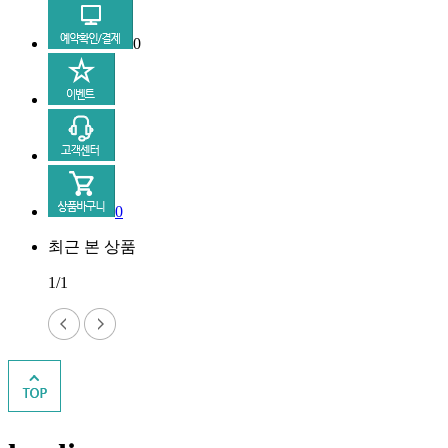
0
0
최근 본 상품
1/1