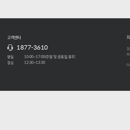
회
고객센터
1877-3610
상호
주소
평일
10:00~17:00(주말 및 공휴일 휴무)
점심
12:30~13:30
Co
-