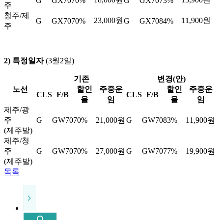
G
GX70
70%
G
GX70
73%
주
청주/제
23,000원
11,900원
G
GX70
70%
G
GX70
84%
주
2) 특정일자
(3월2일)
기존
변경(안)
노선
할인
주중운
할인
주중운
CLS
F/B
CLS
F/B
율
임
율
임
제주/광
주
G
GW70
70%
21,000원
G
GW70
83%
11,900원
(제주발)
제주/청
주
G
GW70
70%
27,000원
G
GW70
77%
19,900원
(제주발)
목록