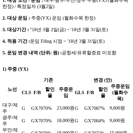
1. 대상 노선 / 운임 :
대구/광주/무안/청주 주중(YX)
(월화수목
한정)
/ 특정일자
(3월2일)
2. 대상 운임 :
주중(YX) 운임
(월화수목 한정)
3. 대상기간 :
''18년 3월 2일(금) ~ '18년 3월 31일(토)
4. 적용 기간 :
운임 Filing 시점 ~ '18년 3월 31일(토)
5. 운임 변경 내역 (단위: 원) :
공항세/유류할증료 미포함
1) 주중 (YX)
기존
변경 (안)
주중운임
노선
할인
주중운
할인
CLS
F/B
GLS
F/B
(월화수
율
임
율
목)
대구/제
23,000원
9,600원
G
GX70
70%
G
GX70
87%
주
광주/제
18,000원
9,600원
G
GX70
70%
G
GX70
84%
주
무안/제
18,000원
15,900원