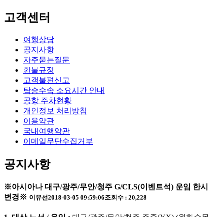
고객센터
여행상담
공지사항
자주묻는질문
환불규정
고객불편신고
탑승수속 소요시간 안내
공항 주차현황
개인정보 처리방침
이용약관
국내여행약관
이메일무단수집거부
공지사항
※아시아나 대구/광주/무안/청주 G/CLS(이벤트석) 운임 한시
변경※
이유선
2018-03-05 09:59:06
조회수 : 20,228