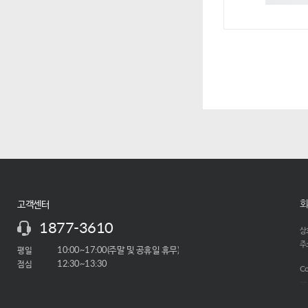
2월 신
행사기간
2020. 02.
5만원 이
할부 
무이자 2
무이자 2
유의사항
카드사 사정
법인/체크
회
고객센터
실시간 항공
1877-3610
상호
주소
평일
10:00~17:00(주말 및 공휴일 휴무)
점심
12:30~13:30
Co
-