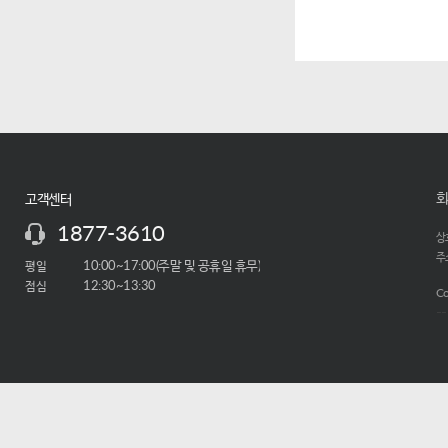
회
고객센터
1877-3610
상호
주소
평일
10:00~17:00(주말 및 공휴일 휴무)
점심
12:30~13:30
Co
-