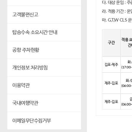
다. 대상 운임 : 주
라. 적용 기간 : 운임
고객불편신고
마. G,T,W CLS 
탑승수속 소요시간 안내
적용 
구간
간
공항 주차현황
화
김포-제주
개인정보 처리방침
(17:00-
화,
제주-김포
이용약관
(06:00-
제주-김포
국내여행약관
(06:00-
이메일무단수집거부